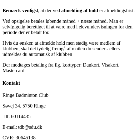
Bemærk venligst
, at der ved
afmelding af hold
er afmeldingsfrist.
Ved opsigelse betales løbende måned + næste måned. Man er
selvfølgelig berettiget til at være med i elevundervisningen for den
periode der er betalt for.
Hvis du ønsker, at afmelde hold men stadig være medlem af
klubben, skal det tydelig fremgå af mailen du sender - ellers
udmeldes du automatisk af klubben
Der modtages betaling fra flg. korttyper: Dankort, Visakort,
Mastercard
Kontakt
Ringe Badminton Club
Søvej 34, 5750 Ringe
Tlf: 60114435
E-mail: tdb@sdu.dk
CVR: 30645138