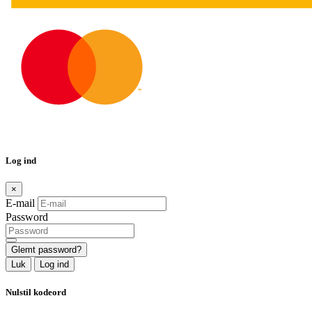
Log ind
×
E-mail
Password
Glemt password?
Luk
Log ind
Nulstil kodeord