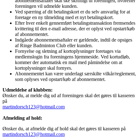
abonnementsaftaler skal ske skriftligt til foreningen, hvorefter
foreningen vil udmelde kunden.
Ved spærring af dit betalingskort er du selv ansvarlig for at
foretage en ny tilmelding med et nyt betalingskort.
Efter hver enkelt gennemført betalingstransaktion fremsendes
kvittering til den e-mail adresse, der er oplyst ved opstart/køb
af abonnementet.
Indgåede abonnementsaftaler er gældende, indtil de opsiges
af Ringe Badminton Club eller kunden.
Fornyelse og sletning af kortoplysninger foretages via
medlemslogin fra foreningens hjemmeside. Ved kortudløb,
kommer der automatisk en mail med påmindelse om at
kortoplysninger skal fornyes.
Abonnementet kan være underlagt særskilte vilkår/reglement,
som oplyses ved opstart/køb af abonnementet.
Udmeldelse af klubben:
Ønsker du, at melde dig ud af foreningen skal det gøres til kasseren
på
martindorsch123@hotmail.com
Afmelding af hold:
Ønsker du, at afmelde dig af hold skal det gøres til kasseren på
martindorsch123@hotmail.com